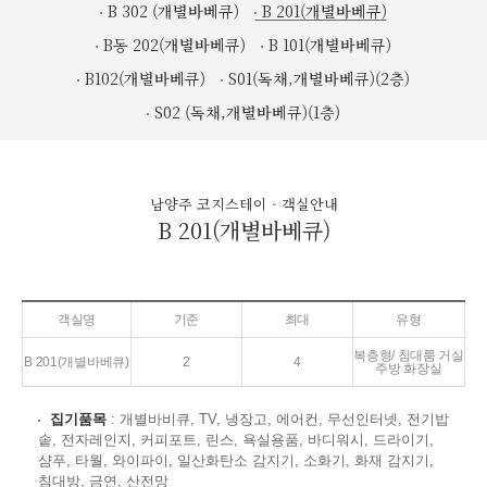
B 302 (개별바베큐)
B 201(개별바베큐)
B동 202(개별바베큐)
B 101(개별바베큐)
B102(개별바베큐)
S01(독채,개별바베큐)(2층)
S02 (독채,개별바베큐)(1층)
남양주 코지스테이 - 객실안내
B 201(개별바베큐)
객실명
기준
최대
유형
복층형/ 침대룸 거실
B 201(개별바베큐)
2
4
주방 화장실
집기품목
: 개별바비큐, TV, 냉장고, 에어컨, 무선인터넷, 전기밥
솥, 전자레인지, 커피포트, 린스, 욕실용품, 바디워시, 드라이기,
샴푸, 타월, 와이파이, 일산화탄소 감지기, 소화기, 화재 감지기,
침대방, 금연, 산전망